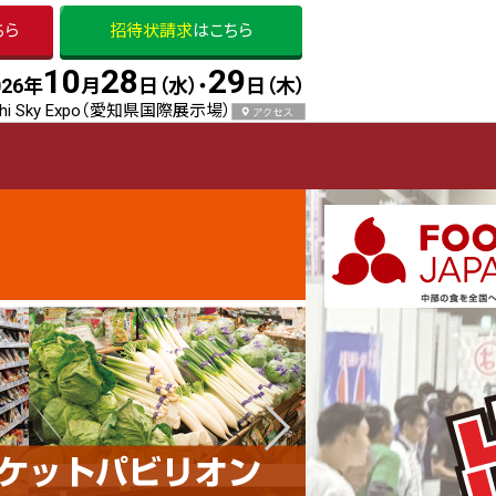
ちら
招待状請求
はこちら
10
28
29
026
年
月
日（水）・
日（木）
chi Sky Expo（愛知県国際展示場）